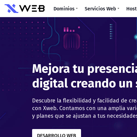
Dominios
Servicios Web
Host
Maximiza tu rendim
con un plan de Ho
Ofrecemos una amplia variedad de planes
satisfacer todas tus necesidades. Desde s
pequeños hasta grandes proyectos empre
VER PLANES