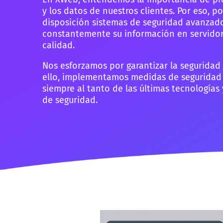
y los datos de nuestros clientes. Por eso, 
disposición sistemas de seguridad avanzad
constantemente su información en servidor
calidad.
Nos esforzamos por garantizar la seguridad 
ello, implementamos medidas de seguridad 
siempre al tanto de las últimas tecnologías
de seguridad.