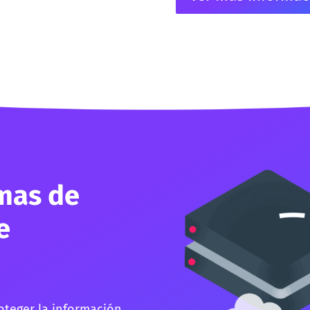
mas de
e
teger la información