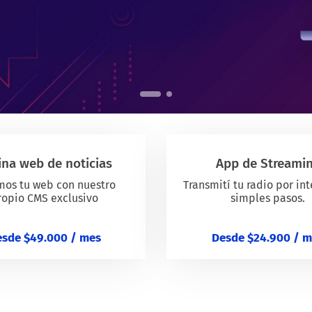
ina web de noticias
App de Streami
mos tu web con nuestro
Transmití tu radio por in
ropio CMS exclusivo
simples pasos.
sde $49.000 / mes
Desde $24.900 / 