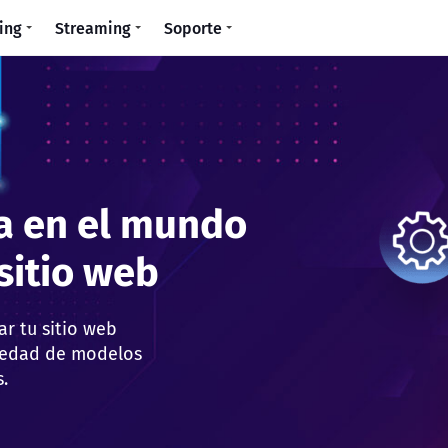
ing
Streaming
Soporte
iento en línea
sting Web
 de hosting para
itios web
sariales.