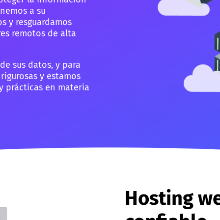
ponemos a su
os y resguardamos
es remotos de alta
de sus datos, y para
rigurosas y estamos
 y prácticas en materia
Hosting we